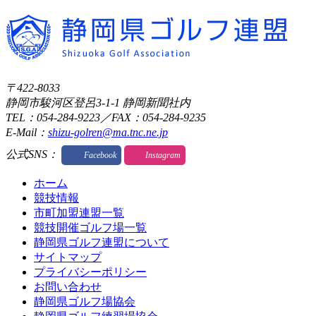
〒422-8033
静岡市駿河区登呂3-1-1 静岡新聞社内
TEL：054-284-9223／FAX：054-284-9235
E-Mail：
shizu-golren@ma.tnc.ne.jp
公式SNS：
Facebook
Instagram
ホーム
競技情報
市町加盟連盟一覧
競技開催ゴルフ場一覧
静岡県ゴルフ連盟について
サイトマップ
プライバシーポリシー
お問い合わせ
静岡県ゴルフ場協会