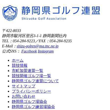
〒422-8033
静岡市駿河区登呂3-1-1 静岡新聞社内
TEL：054-284-9223／FAX：054-284-9235
E-Mail：
shizu-golren@ma.tnc.ne.jp
公式SNS：
Facebook
Instagram
ホーム
競技情報
市町加盟連盟一覧
競技開催ゴルフ場一覧
静岡県ゴルフ連盟について
サイトマップ
プライバシーポリシー
お問い合わせ
静岡県ゴルフ場協会
静岡県ゴルフ練習場協会