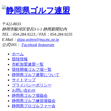
〒422-8033
静岡市駿河区登呂3-1-1 静岡新聞社内
TEL：054-284-9223／FAX：054-284-9235
E-Mail：
shizu-golren@ma.tnc.ne.jp
公式SNS：
Facebook
Instagram
ホーム
競技情報
市町加盟連盟一覧
競技開催ゴルフ場一覧
静岡県ゴルフ連盟について
サイトマップ
プライバシーポリシー
お問い合わせ
静岡県ゴルフ場協会
静岡県ゴルフ練習場協会
静岡県プロゴルファー会