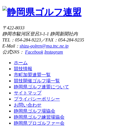
〒422-8033
静岡市駿河区登呂3-1-1 静岡新聞社内
TEL：054-284-9223／FAX：054-284-9235
E-Mail：
shizu-golren@ma.tnc.ne.jp
公式SNS：
Facebook
Instagram
ホーム
競技情報
市町加盟連盟一覧
競技開催ゴルフ場一覧
静岡県ゴルフ連盟について
サイトマップ
プライバシーポリシー
お問い合わせ
静岡県ゴルフ場協会
静岡県ゴルフ練習場協会
静岡県プロゴルファー会