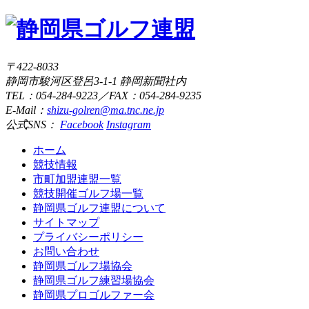
〒422-8033
静岡市駿河区登呂3-1-1 静岡新聞社内
TEL：054-284-9223／FAX：054-284-9235
E-Mail：
shizu-golren@ma.tnc.ne.jp
公式SNS：
Facebook
Instagram
ホーム
競技情報
市町加盟連盟一覧
競技開催ゴルフ場一覧
静岡県ゴルフ連盟について
サイトマップ
プライバシーポリシー
お問い合わせ
静岡県ゴルフ場協会
静岡県ゴルフ練習場協会
静岡県プロゴルファー会