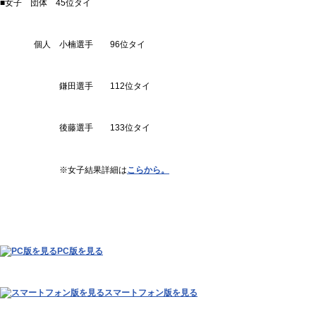
■女子 団体 45位タイ
個人 小楠選手 96位タイ
鎌田選手 112位タイ
後藤選手 133位タイ
※女子結果詳細は
こらから。
PC版を見る
スマートフォン版を見る