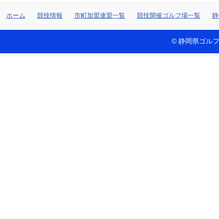
ホーム
競技情報
市町加盟連盟一覧
競技開催ゴルフ場一覧
静
© 静岡県ゴルフ連盟 