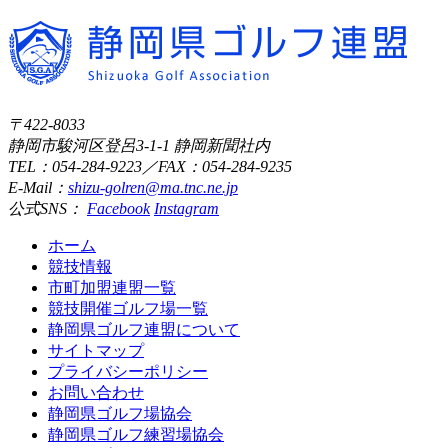
〒422-8033
静岡市駿河区登呂3-1-1 静岡新聞社内
TEL：054-284-9223／FAX：054-284-9235
E-Mail：
shizu-golren@ma.tnc.ne.jp
公式SNS：
Facebook
Instagram
ホーム
競技情報
市町加盟連盟一覧
競技開催ゴルフ場一覧
静岡県ゴルフ連盟について
サイトマップ
プライバシーポリシー
お問い合わせ
静岡県ゴルフ場協会
静岡県ゴルフ練習場協会