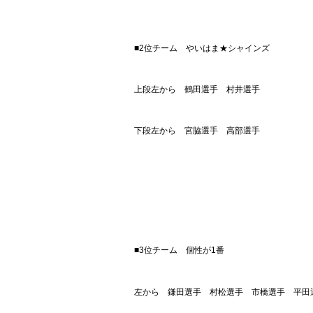
■2位チーム やいはま★シャインズ
上段左から 鶴田選手 村井選手
下段左から 宮脇選手 高部選手
■3位チーム 個性が1番
左から 鎌田選手 村松選手 市橋選手 平田