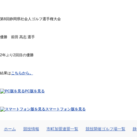
第8回静岡県社会人ゴルフ選手権大会
優勝 前田 高志 選手
2年ぶり2回目の優勝
結果は
こちらから。
PC版を見る
スマートフォン版を見る
ホーム
競技情報
市町加盟連盟一覧
競技開催ゴルフ場一覧
静