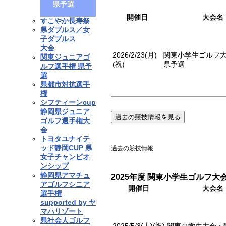
県予選
開催日
大会名
すこやか長寿祭
県ダブルス／女
子ダブルス
大会
2026/2/23(月)
関東小学生ゴルフ
関東ジュニアゴ
(祝)
県予選
ルフ選手権 県予
選
県都市対抗選手
権
シフティーンcup
静岡県ジュニア
過去の競技情報を見る
ゴルフ選手権大
会
トヨタユナイテ
ッド静岡CUP 県
過去の競技情報
女子チャンピオ
ンシップ
静岡県アマチュ
2025年度 関東小学生ゴルフ大
アゴルフシニア
開催日
大会名
選手権
supported by ヤ
マハリゾート
県社会人ゴルフ