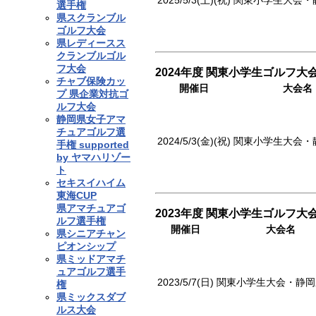
2025/5/3(土)(祝)
関東小学生大会・
選手権
県スクランブル
ゴルフ大会
県レディースス
クランブルゴル
フ大会
2024年度 関東小学生ゴルフ大
チャブ保険カッ
開催日
大会名
プ 県企業対抗ゴ
ルフ大会
静岡県女子アマ
チュアゴルフ選
2024/5/3(金)(祝)
関東小学生大会・
手権 supported
by ヤマハリゾー
ト
セキスイハイム
東海CUP
県アマチュアゴ
2023年度 関東小学生ゴルフ大
ルフ選手権
開催日
大会名
県シニアチャン
ピオンシップ
県ミッドアマチ
ュアゴルフ選手
2023/5/7(日)
関東小学生大会・静岡
権
県ミックスダブ
ルス大会