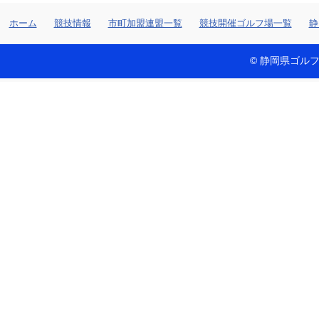
ホーム
競技情報
市町加盟連盟一覧
競技開催ゴルフ場一覧
静
© 静岡県ゴルフ連盟 