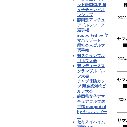
ッド静岡CUP 県
女子チャンピオ
ンシップ
2025
静岡県アマチュ
アゴルフシニア
選手権
supported by ヤ
ヤマ
マハリゾート
県社会人ゴルフ
開
選手権
県スクランブル
2024
ゴルフ大会
県レディースス
クランブルゴル
フ大会
ヤマ
チャブ保険カッ
プ 県企業対抗ゴ
開
ルフ大会
静岡県女子アマ
2023
チュアゴルフ選
手権 supported
by ヤマハリゾー
ト
ヤマ
セキスイハイム
東海CUP