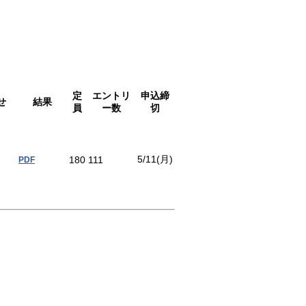
定
エントリ
申込締
せ
結果
員
ー数
切
5/11(月)
180
111
PDF