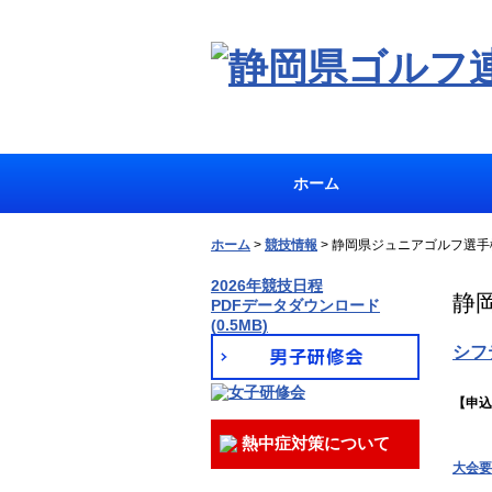
ホーム
ホーム
>
競技情報
>
静岡県ジュニアゴルフ選手
2026年競技日程
静
PDFデータダウンロード
(0.5MB)
シフ
【申込
熱中症対策について
大会要