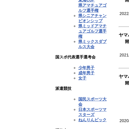
開
県アマチュアゴ
ルフ選手権
2022
県シニアチャン
ピオンシップ
県ミッドアマチ
ュアゴルフ選手
ヤマ
権
県ミックスダブ
開
ルス大会
2021
国スポ代表選手選考会
少年男子
成年男子
ヤマ
女子
開
派遣競技
国民スポーツ大
会
日本スポーツマ
スターズ
ねんりんピック
2020