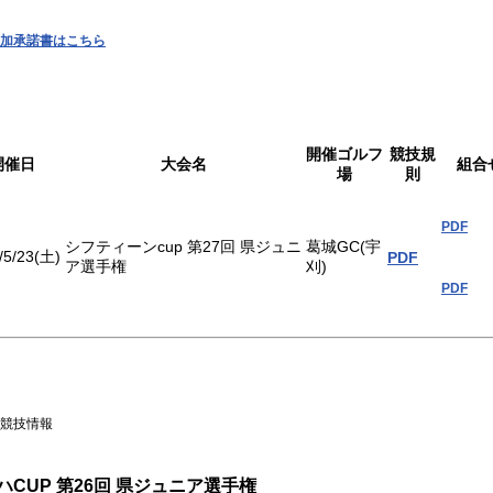
加承諾書はこちら
開催ゴルフ
競技規
開催日
大会名
組合
場
則
PDF
シフティーンcup 第27回 県ジュニ
葛城GC(宇
/5/23(土)
PDF
ア選手権
刈)
PDF
競技情報
ハCUP 第26回 県ジュニア選手権