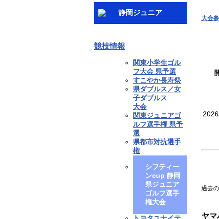
静岡ジュニア
大会参
競技情報
関東小学生ゴル
フ大会 県予選
すこやか長寿祭
県ダブルス／女
子ダブルス
大会
2026
関東ジュニアゴ
ルフ選手権 県予
選
県都市対抗選手
権
シフティー
ンcup 静岡
県ジュニア
過去の
ゴルフ選手
権大会
ヤマ
トヨタユナイテ