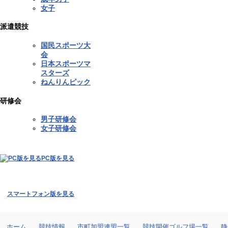
女子
派遣競技
国民スポーツ大
会
日本スポーツマ
スターズ
ねんりんピック
研修会
男子研修会
女子研修会
PC版を見る
スマートフォン版を見る
ホーム
競技情報
市町加盟連盟一覧
競技開催ゴルフ場一覧
静