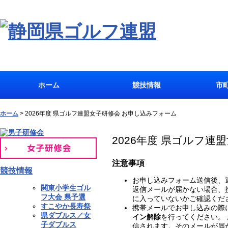
ホーム
競技情報
市
ホーム
>
2026年度 県ゴルフ連盟女子研修会 お申し込みフォーム
2026年度 県ゴルフ連
注意事項
競技情報
お申し込みフォーム送信後、
関東小学生ゴル
返信メールが届かない場合、
フ大会 県予選
に入っていないかご確認くだ
すこやか長寿祭
携帯メールでお申し込みの際
県ダブルス／女
イン解除
を行ってください。
子ダブルス
信されます。そのメールが届