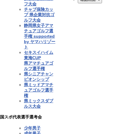
フ大会
チャブ保険カッ
プ 県企業対抗ゴ
ルフ大会
静岡県女子アマ
チュアゴルフ選
手権 supported
by ヤマハリゾー
ト
セキスイハイム
東海CUP
県アマチュアゴ
ルフ選手権
県シニアチャン
ピオンシップ
県ミッドアマチ
ュアゴルフ選手
権
県ミックスダブ
ルス大会
国スポ代表選手選考会
少年男子
成年男子