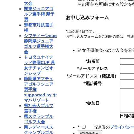
大会
らの受信を可能にする設定を
関東ジュニアゴ
ルフ選手権 県予
お申し込みフォーム
選
県都市対抗選手
権
*
は必須項目です。
シフティーンcup
お申し込みフォームをご利用の際は、当連
静岡県ジュニア
ゴルフ選手権大
※女子研修会へのご入会を希
会
トヨタユナイテ
*
お名前
ッド静岡CUP 県
女子チャンピオ
*
メールアドレス
ンシップ
*
メールアドレス（確認用）
静岡県アマチュ
*
電話番号
アゴルフシニア
選手権
supported by ヤ
マハリゾート
*
参加日
県社会人ゴルフ
選手権
日程の
県スクランブル
ゴルフ大会
県レディースス
*
当連盟の
プライバシ
クランブルゴル